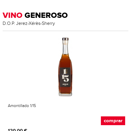
VINO
GENEROSO
D.O.P. Jerez-Xérès-Sherry
Amontillado 1/15
comprar
120,00 €