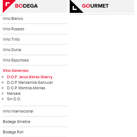
BO
DEGA
GO
URMET
Vino Blanco
Vino Rosado
Vino Tinto
Vino Dulce
Vino Espumoso
Vino Generoso
D.O.P. Jerez-Xérès-Sherry
D.O.P. Manzanilla-Sanlucar
D.O.P. Montilla-Moriles
Marsala
Sin D.O.
Vino Internacional
Bodega Ginebra
Bodega Ron