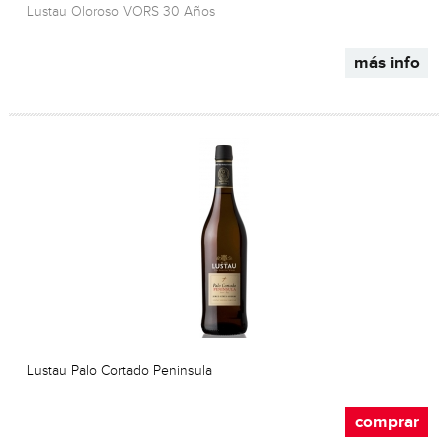
Lustau Oloroso VORS 30 Años
más info
Lustau Palo Cortado Peninsula
comprar