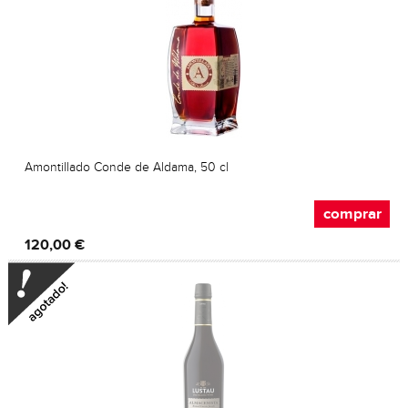
Amontillado Conde de Aldama, 50 cl
comprar
120,00 €