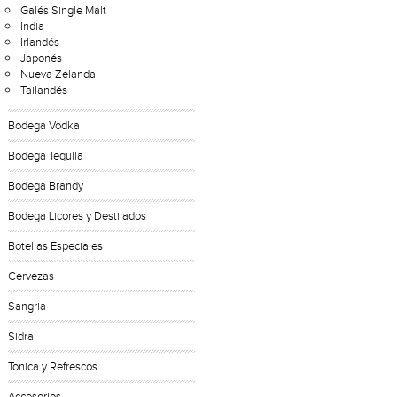
Galés Single Malt
India
Irlandés
Japonés
Nueva Zelanda
Tailandés
Bodega Vodka
Bodega Tequila
Bodega Brandy
Bodega Licores y Destilados
Botellas Especiales
Cervezas
Sangria
Sidra
Tonica y Refrescos