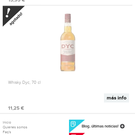
15,95 €
Whisky Dyc, 70 cl
más info
11,25 €
Inicio
Blog, últimas noticias!
Quienes somos
Faq's