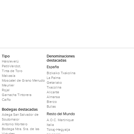
Tipo
Denominaciones
destacadas
Hárslevelü
Petit-Verdot.
España
Tinta de Toro
Bizkaiko Txakolina
Malvasía
La Palma
Moscatel de Grano Menudo
Getariako
Meunier
Txacolina
Rojal
Alicante
Garnacha Tintorera
Almansa
Caiño
Bierzo
Bullas
Bodegas destacadas
Resto del Mundo
Adega San Salvador de
Soutomaior
A.O.C. Martinique
Antonio Montero
Italia
Bodega Ntra. Sra. de las
Tokaj-Hegyalja
Virtudes