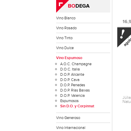
BO
DEGA
Vino Blanco
16,
Vino Rosado
Vino Tinto
Vino Dulce
Vino Espumoso
A.O.C. Champagne
D.O.C. Italia
D.O.P. Alicante
D.O.P. Cava
D.O.P. Penedes
D.O.P. Rías Baixas
D.O.P. Valencia
Júli
Espumosos
Natu
Sin D.O. y Corpinnat
Vino Generoso
Vino Internacional