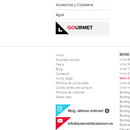
Accesorios y Cocteleria
Agua
GO
URMET
BODE
Inicio
Vino B
Quienes somos
Vino 
Faq's
Vino T
Blog
Vino D
Contacto
Vino 
Aviso legal
Política de privacidad
Vino 
Condiciones de compra
Vino I
Política de cookies
Bodeg
Mapa web
Bodeg
Bodeg
Bodeg
Blog, últimas noticias!
Bodega
Bodeg
Bodega
info@quierodelicatessen.es
Botell
Cerve