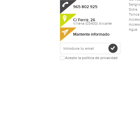
Sangri
965 802 925
Sidra
Tonica
Acceso
C/ Ferriz, 26
Villena (03400) Alicante
Acceso
Agua
Mantente informado
Acepto la política de privacidad