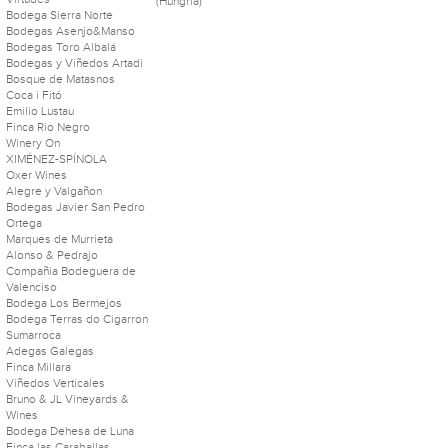
(Hungría)
Bodega Sierra Norte
Bodegas Asenjo&Manso
Bodegas Toro Albalá
Bodegas y Viñedos Artadi
Bosque de Matasnos
Coca i Fitó
Emilio Lustau
Finca Rio Negro
Winery On
XIMÉNEZ-SPÍNOLA
Oxer Wines
Alegre y Valgañon
Bodegas Javier San Pedro
Ortega
Marques de Murrieta
Alonso & Pedrajo
Compañia Bodeguera de
Valenciso
Bodega Los Bermejos
Bodega Terras do Cigarron
Sumarroca
Adegas Galegas
Finca Millara
Viñedos Verticales
Bruno & JL Vineyards &
Wines
Bodega Dehesa de Luna
Finca las Caraballas