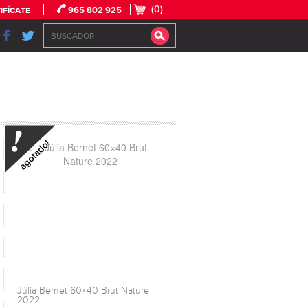
(0)
965 802 925
IFÍCATE
Júlia Bernet 60×40 Brut Nature
2022