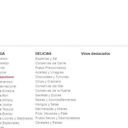
GA
DELICIAS
Vinos destacados
lanco
Especias y Sal
Rosado
Conservas de Carne
into
Platos Precocinados
ulce
Aceites y Vinagres
Espumoso
Chocolates y Turrones
Chips y Crackers
Generoso
Conservas del Mar
nternacional
Conservas de la Huerta
a Ginebra
Galletas y Dulces
a Ron
Salsas y Acompañamientos
a Whisky
Hongos y Setas
a Vodka
Mermeladas y Mieles
 Tequila
Foie, Mousses y Paté
a Brandy
Frutos Secos y Deshidratados
 Licores y Destilados
Cereales y Pastas
as Especiales
zas