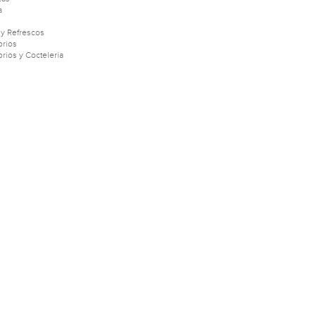
a
 y Refrescos
rios
rios y Cocteleria