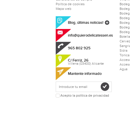
Política de cookies
Bodeg
Mapa web
Bodeg
Bodeg
Bodeg
Blog, últimas noticias!
Bodega
Bodeg
Bodega
info@quierodelicatessen.es
Botell
Cerve
Sangri
965 802 925
Sidra
Tonica
Acceso
C/ Ferriz, 26
Villena (03400) Alicante
Acceso
Agua
Mantente informado
Acepto la política de privacidad