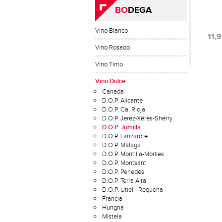
BO
DEGA
Vino Blanco
11,
Vino Rosado
Vino Tinto
Vino Dulce
Canada
D.O.P. Alicante
D.O.P. Ca. Rioja
D.O.P. Jerez-Xérès-Sherry
D.O.P. Jumilla
D.O.P. Lanzarote
D.O.P. Málaga
D.O.P. Montilla-Moriles
D.O.P. Montsant
D.O.P. Penedés
D.O.P. Terra Alta
D.O.P. Utiel - Requena
Francia
Hungria
Mistela