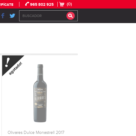
(0)
965 802 925
IFÍCATE
Olivares Dulce Monastrell 2017