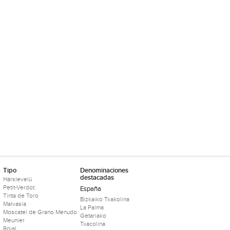
Tipo
Denominaciones
destacadas
Hárslevelü
Petit-Verdot.
España
Tinta de Toro
Bizkaiko Txakolina
Malvasía
La Palma
Moscatel de Grano Menudo
Getariako
Meunier
Txacolina
Rojal