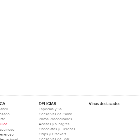
GA
DELICIAS
Vinos destacados
lanco
Especias y Sal
Rosado
Conservas de Carne
into
Platos Precocinados
ulce
Aceites y Vinagres
Chocolates y Turrones
Espumoso
Chips y Crackers
Generoso
Conservas del Mar
nternacional