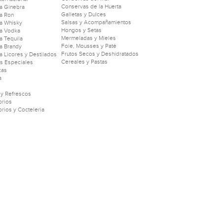
Conservas de la Huerta
a Ginebra
Galletas y Dulces
a Ron
Salsas y Acompañamientos
a Whisky
Hongos y Setas
a Vodka
Mermeladas y Mieles
 Tequila
Foie, Mousses y Paté
a Brandy
Frutos Secos y Deshidratados
 Licores y Destilados
Cereales y Pastas
as Especiales
zas
a
 y Refrescos
rios
rios y Cocteleria