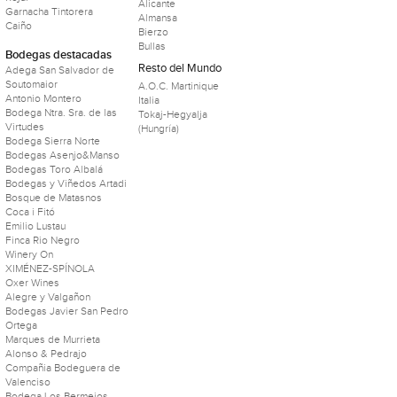
Alicante
Garnacha Tintorera
Almansa
Caiño
Bierzo
Bullas
Bodegas destacadas
Resto del Mundo
Adega San Salvador de
Soutomaior
A.O.C. Martinique
Antonio Montero
Italia
Bodega Ntra. Sra. de las
Tokaj-Hegyalja
Virtudes
(Hungría)
Bodega Sierra Norte
Bodegas Asenjo&Manso
Bodegas Toro Albalá
Bodegas y Viñedos Artadi
Bosque de Matasnos
Coca i Fitó
Emilio Lustau
Finca Rio Negro
Winery On
XIMÉNEZ-SPÍNOLA
Oxer Wines
Alegre y Valgañon
Bodegas Javier San Pedro
Ortega
Marques de Murrieta
Alonso & Pedrajo
Compañia Bodeguera de
Valenciso
Bodega Los Bermejos