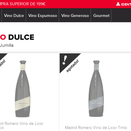
MPRA SUPERIOR DE 199€
IDENT
Vino Dulce
Vino Espumoso
Vino Generoso
Gourmet
NO
DULCE
Jumilla
id Romero Vino de Licor
co
Madrid Romero Vino de Licor Tinto