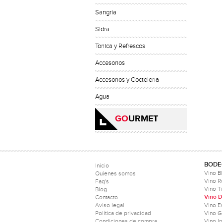
Sangria
Sidra
Tonica y Refrescos
Accesorios
Accesorios y Cocteleria
Agua
GO
URMET
BODE
Inicio
Vino B
Quienes somos
Vino 
Faq's
Vino T
Blog
Vino D
Contacto
Aviso legal
Vino 
Política de privacidad
Vino 
Condiciones de compra
Vino I