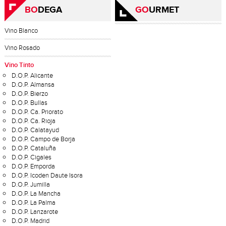
BO
DEGA
GO
URMET
Vino Blanco
Vino Rosado
Vino Tinto
D.O.P. Alicante
D.O.P. Almansa
D.O.P. Bierzo
D.O.P. Bullas
D.O.P. Ca. Priorato
D.O.P. Ca. Rioja
D.O.P. Calatayud
D.O.P. Campo de Borja
D.O.P. Cataluña
D.O.P. Cigales
D.O.P. Emporda
D.O.P. Icoden Daute Isora
D.O.P. Jumilla
D.O.P. La Mancha
D.O.P. La Palma
D.O.P. Lanzarote
D.O.P. Madrid