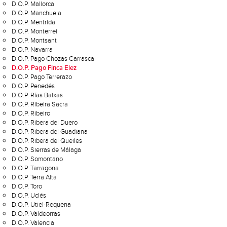
D.O.P. Mallorca
D.O.P. Manchuela
D.O.P. Mentrida
D.O.P. Monterrei
D.O.P. Montsant
D.O.P. Navarra
D.O.P. Pago Chozas Carrascal
D.O.P. Pago Finca Elez
D.O.P. Pago Terrerazo
D.O.P. Penedés
D.O.P. Rías Baixas
D.O.P. Ribeira Sacra
D.O.P. Ribeiro
D.O.P. Ribera del Duero
D.O.P. Ribera del Guadiana
D.O.P. Ribera del Queiles
D.O.P. Sierras de Málaga
D.O.P. Somontano
D.O.P. Tarragona
D.O.P. Terra Alta
D.O.P. Toro
D.O.P. Uclés
D.O.P. Utiel-Requena
D.O.P. Valdeorras
D.O.P. Valencia