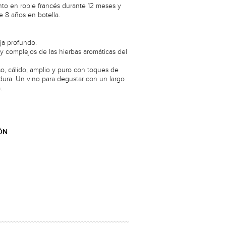
to en roble francés durante 12 meses y
 8 años en botella.
eja profundo.
 y complejos de las hierbas aromáticas del
so, cálido, amplio y puro con toques de
adura. Un vino para degustar con un largo
.
ÓN