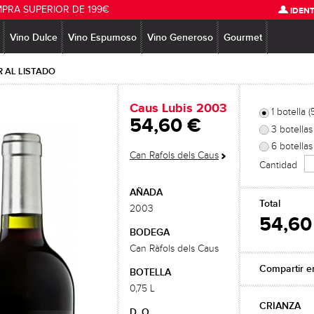
MPRA SUPERIOR DE 199€
IDENT
Vino Dulce
Vino Espumoso
Vino Generoso
Gourmet
 AL LISTADO
Caus Lubis 2003
1 botella 
54,60 €
3 botellas
6 botellas
Can Rafols dels Caus
Cantidad
AÑADA
Total
2003
54,60
BODEGA
Can Ràfols dels Caus
Compartir e
BOTELLA
0,75 L
CRIANZA
D. O.