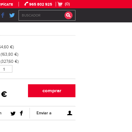
(0)
965 802 925
IFÍCATE
(54,60 €)
 (163,80 €)
 (327,60 €)
 €
n
Enviar a