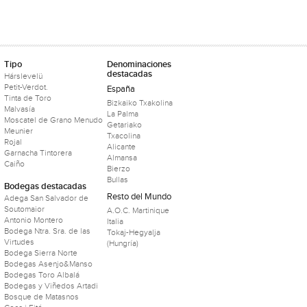
Tipo
Denominaciones
destacadas
Hárslevelü
Petit-Verdot.
España
Tinta de Toro
Bizkaiko Txakolina
Malvasía
La Palma
Moscatel de Grano Menudo
Getariako
Meunier
Txacolina
Rojal
Alicante
Garnacha Tintorera
Almansa
Caiño
Bierzo
Bullas
Bodegas destacadas
Resto del Mundo
Adega San Salvador de
Soutomaior
A.O.C. Martinique
Antonio Montero
Italia
Bodega Ntra. Sra. de las
Tokaj-Hegyalja
Virtudes
(Hungría)
Bodega Sierra Norte
Bodegas Asenjo&Manso
Bodegas Toro Albalá
Bodegas y Viñedos Artadi
Bosque de Matasnos