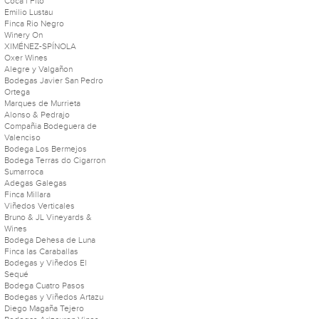
Coca i Fitó
Emilio Lustau
Finca Rio Negro
Winery On
XIMÉNEZ-SPÍNOLA
Oxer Wines
Alegre y Valgañon
Bodegas Javier San Pedro
Ortega
Marques de Murrieta
Alonso & Pedrajo
Compañia Bodeguera de
Valenciso
Bodega Los Bermejos
Bodega Terras do Cigarron
Sumarroca
Adegas Galegas
Finca Millara
Viñedos Verticales
Bruno & JL Vineyards &
Wines
Bodega Dehesa de Luna
Finca las Caraballas
Bodegas y Viñedos El
Sequé
Bodega Cuatro Pasos
Bodegas y Viñedos Artazu
Diego Magaña Tejero