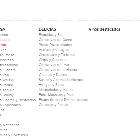
GA
DELICIAS
Vinos destacados
lanco
Especias y Sal
Rosado
Conservas de Carne
into
Platos Precocinados
Aceites y Vinagres
ulce
Chocolates y Turrones
Espumoso
Chips y Crackers
Generoso
Conservas del Mar
nternacional
Conservas de la Huerta
a Ginebra
Galletas y Dulces
a Ron
Salsas y Acompañamientos
a Whisky
Hongos y Setas
a Vodka
Mermeladas y Mieles
 Tequila
Foie, Mousses y Paté
a Brandy
Frutos Secos y Deshidratados
 Licores y Destilados
Cereales y Pastas
as Especiales
zas
a
 y Refrescos
rios
rios y Cocteleria