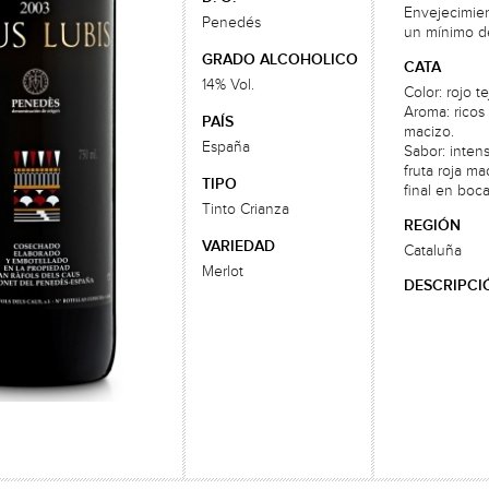
Envejecimien
Penedés
un mínimo de
GRADO ALCOHOLICO
CATA
14% Vol.
Color: rojo t
Aroma: ricos
PAÍS
macizo.
España
Sabor: inten
fruta roja m
TIPO
final en boca
Tinto Crianza
REGIÓN
VARIEDAD
Cataluña
Merlot
DESCRIPCI