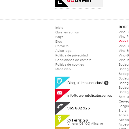
GO
URMET
BODE
Inicio
Vino B
Quienes somos
Vino 
Faq's
Vino T
Blog
Contacto
Vino D
Aviso legal
Vino 
Política de privacidad
Vino 
Condiciones de compra
Vino I
Política de cookies
Bodeg
Mapa web
Bodeg
Bodeg
Bodeg
Blog, últimas noticias!
Bodega
Bodeg
Bodega
info@quierodelicatessen.es
Botell
Cerve
Sangri
965 802 925
Sidra
Tonica
Acceso
C/ Ferriz, 26
Villena (03400) Alicante
Acceso