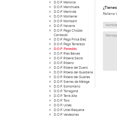
D.O.P. Mallorca
D.O.P. Manchuela
¿Tienes
D.O.P. Mentrida
Rellena 
D.O.P. Monterrei
D.O.P. Montsant
D.O.P. Navarra
D.O.P. Pago Chozas
Carrascal
D.O.P. Pago Finca Elez
D.O.P. Pago Terrerazo
D.O.P. Penedés
D.O.P. Rías Baixas
D.O.P. Ribeira Sacra
D.O.P. Ribeiro
D.O.P. Ribera del Duero
D.O.P. Ribera del Guadiana
D.O.P. Ribera del Queiles
D.O.P. Sierras de Málaga
D.O.P. Somontano
D.O.P. Tarragona
D.O.P. Terra Alta
D.O.P. Toro
D.O.P. Uclés
D.O.P. Utiel-Requena
D.O.P. Valdeorras