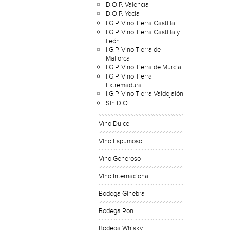
D.O.P. Valencia
D.O.P. Yecla
I.G.P. Vino Tierra Castilla
I.G.P. Vino Tierra Castilla y
León
I.G.P. Vino Tierra de
Mallorca
I.G.P. Vino Tierra de Murcia
I.G.P. Vino Tierra
Extremadura
I.G.P. Vino Tierra Valdejalón
Sin D.O.
Vino Dulce
Vino Espumoso
Vino Generoso
Vino Internacional
Bodega Ginebra
Bodega Ron
Bodega Whisky