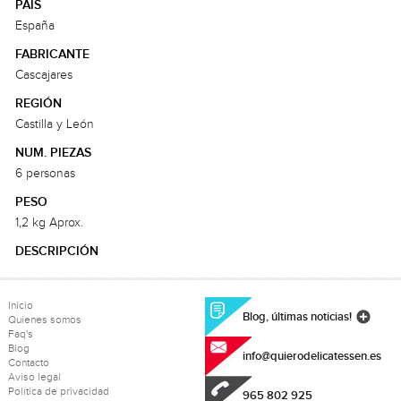
PAÍS
España
FABRICANTE
Cascajares
REGIÓN
Castilla y León
NUM. PIEZAS
6 personas
PESO
1,2 kg Aprox.
DESCRIPCIÓN
Inicio
Blog, últimas noticias!
Quienes somos
Faq's
Blog
info@quierodelicatessen.es
Contacto
Aviso legal
Política de privacidad
965 802 925