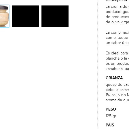
La crema de 
producto gou
de productos 
de oliva virg
La combinaci
con el toque 
un sabor úni
Es ideal par
plancha o la 
es un product
zanahoria, pa
CRIANZA
queso de cab
cebolla caram
1%, sal, vino
aroma de qu
PESO
125 gr
PAÍS