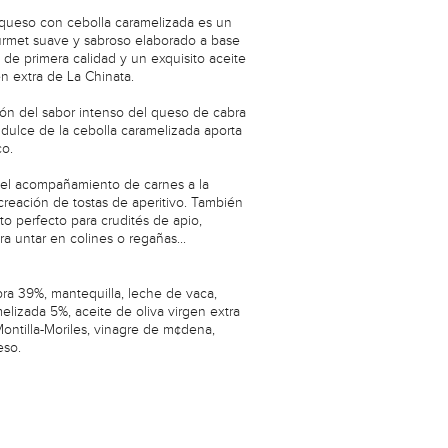
queso con cebolla caramelizada es un
rmet suave y sabroso elaborado a base
de primera calidad y un exquisito aceite
en extra de La Chinata.
ón del sabor intenso del queso de cabra
dulce de la cebolla caramelizada aporta
co.
a el acompañamiento de carnes a la
creación de tostas de aperitivo. También
o perfecto para crudités de apio,
ra untar en colines o regañas...
ra 39%, mantequilla, leche de vaca,
elizada 5%, aceite de oliva virgen extra
 Montilla-Moriles, vinagre de m¢dena,
eso.