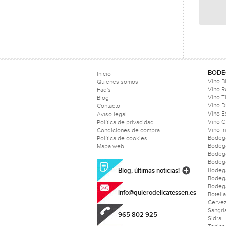
BODE
Inicio
Vino B
Quienes somos
Vino 
Faq's
Vino T
Blog
Vino D
Contacto
Vino 
Aviso legal
Vino 
Política de privacidad
Vino I
Condiciones de compra
Bodeg
Política de cookies
Bodeg
Mapa web
Bodeg
Bodeg
Blog, últimas noticias!
Bodega
Bodeg
Bodega
info@quierodelicatessen.es
Botell
Cerve
Sangri
965 802 925
Sidra