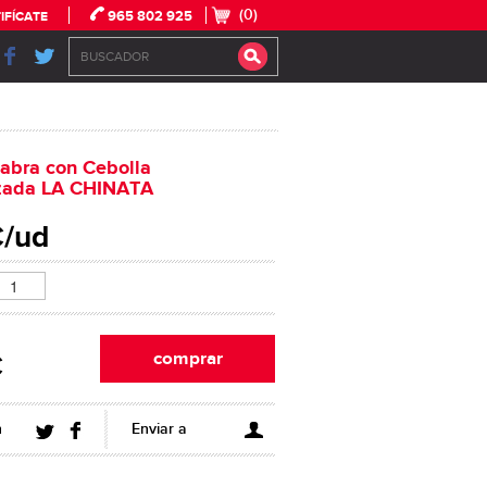
(0)
965 802 925
IFÍCATE
abra con Cebolla
zada LA CHINATA
€/ud
€
n
Enviar a