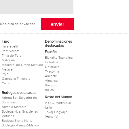
a política de privacidad
Tipo
Denominaciones
destacadas
Hárslevelü
Petit-Verdot.
España
Tinta de Toro
Bizkaiko Txakolina
Malvasía
La Palma
Moscatel de Grano Menudo
Getariako
Meunier
Txacolina
Rojal
Alicante
Garnacha Tintorera
Almansa
Caiño
Bierzo
Bullas
Bodegas destacadas
Resto del Mundo
Adega San Salvador de
Soutomaior
A.O.C. Martinique
Antonio Montero
Italia
Bodega Ntra. Sra. de las
Tokaj-Hegyalja
Virtudes
(Hungría)
Bodega Sierra Norte
Bodegas Asenjo&Manso