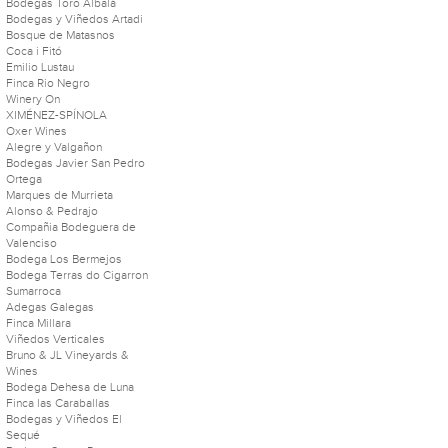
Bodegas Toro Albalá
Bodegas y Viñedos Artadi
Bosque de Matasnos
Coca i Fitó
Emilio Lustau
Finca Rio Negro
Winery On
XIMÉNEZ-SPÍNOLA
Oxer Wines
Alegre y Valgañon
Bodegas Javier San Pedro
Ortega
Marques de Murrieta
Alonso & Pedrajo
Compañia Bodeguera de
Valenciso
Bodega Los Bermejos
Bodega Terras do Cigarron
Sumarroca
Adegas Galegas
Finca Millara
Viñedos Verticales
Bruno & JL Vineyards &
Wines
Bodega Dehesa de Luna
Finca las Caraballas
Bodegas y Viñedos El
Sequé