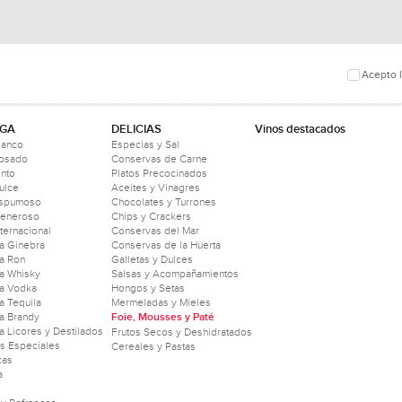
Acepto l
GA
DELICIAS
Vinos destacados
lanco
Especias y Sal
Rosado
Conservas de Carne
into
Platos Precocinados
ulce
Aceites y Vinagres
Espumoso
Chocolates y Turrones
Generoso
Chips y Crackers
nternacional
Conservas del Mar
a Ginebra
Conservas de la Huerta
a Ron
Galletas y Dulces
a Whisky
Salsas y Acompañamientos
a Vodka
Hongos y Setas
 Tequila
Mermeladas y Mieles
a Brandy
Foie, Mousses y Paté
 Licores y Destilados
Frutos Secos y Deshidratados
as Especiales
Cereales y Pastas
zas
a