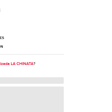
E
ES
ÓN
lizada LA CHINATA
?