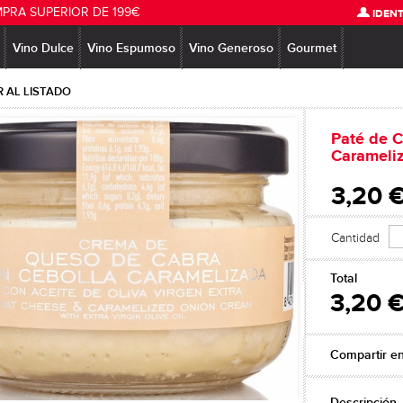
MPRA SUPERIOR DE 199€
IDENT
Vino Dulce
Vino Espumoso
Vino Generoso
Gourmet
 AL LISTADO
Paté de C
Carameli
3,20 
Cantidad
Total
3,20 
Compartir e
Descripción