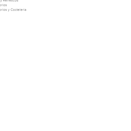
 y Refrescos
rios
rios y Cocteleria