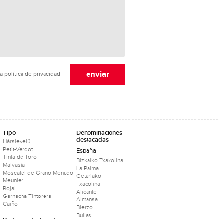
a política de privacidad
Tipo
Denominaciones
destacadas
Hárslevelü
Petit-Verdot.
España
Tinta de Toro
Bizkaiko Txakolina
Malvasía
La Palma
Moscatel de Grano Menudo
Getariako
Meunier
Txacolina
Rojal
Alicante
Garnacha Tintorera
Almansa
Caiño
Bierzo
Bullas