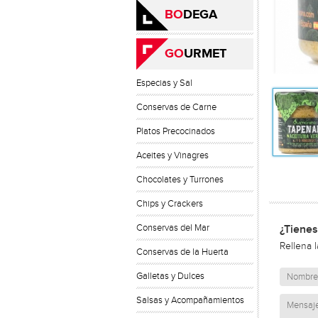
BO
DEGA
GO
URMET
Especias y Sal
Conservas de Carne
Platos Precocinados
Aceites y Vinagres
Chocolates y Turrones
Chips y Crackers
Conservas del Mar
¿Tienes
Rellena 
Conservas de la Huerta
Galletas y Dulces
Salsas y Acompañamientos