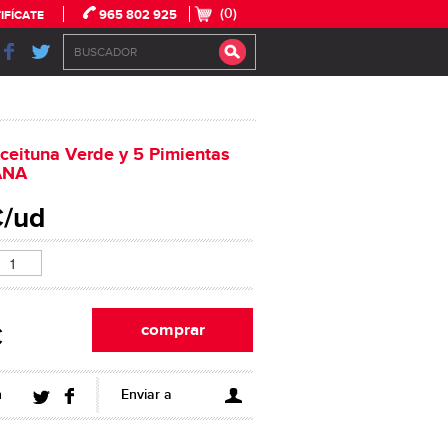
(0)
965 802 925
IFÍCATE
ceituna Verde y 5 Pimientas
ANA
€/ud
€
n
Enviar a