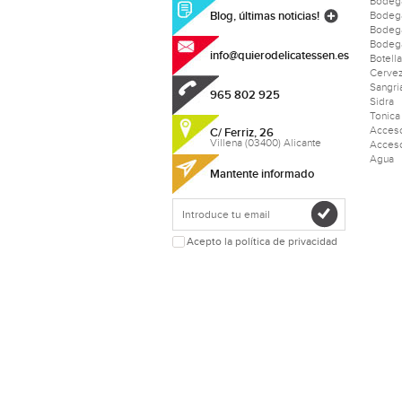
Bodeg
Blog, últimas noticias!
Bodega
Bodeg
Bodega
info@quierodelicatessen.es
Botell
Cerve
Sangri
965 802 925
Sidra
Tonica
Acceso
C/ Ferriz, 26
Villena (03400) Alicante
Acceso
Agua
Mantente informado
Acepto la política de privacidad