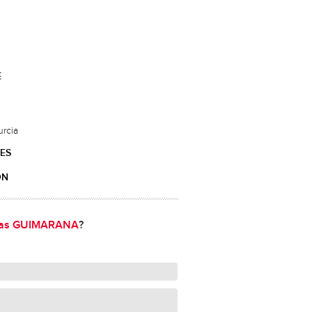
E
rcia
ES
ÓN
entas GUIMARANA
?