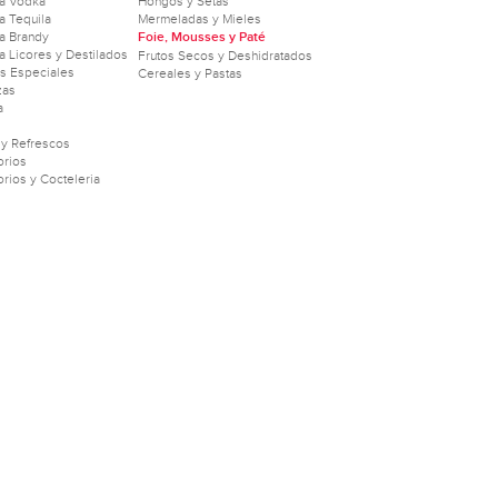
a Vodka
Hongos y Setas
 Tequila
Mermeladas y Mieles
a Brandy
Foie, Mousses y Paté
 Licores y Destilados
Frutos Secos y Deshidratados
as Especiales
Cereales y Pastas
zas
a
 y Refrescos
rios
rios y Cocteleria