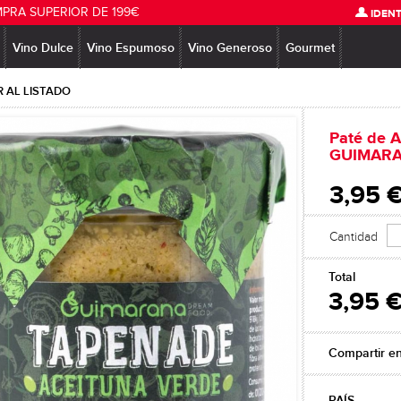
MPRA SUPERIOR DE 199€
IDENT
Vino Dulce
Vino Espumoso
Vino Generoso
Gourmet
 AL LISTADO
Paté de A
GUIMAR
3,95 
Cantidad
Total
3,95 
Compartir e
PAÍS