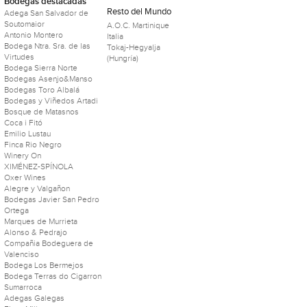
Bodegas destacadas
Resto del Mundo
Adega San Salvador de
Soutomaior
A.O.C. Martinique
Antonio Montero
Italia
Bodega Ntra. Sra. de las
Tokaj-Hegyalja
Virtudes
(Hungría)
Bodega Sierra Norte
Bodegas Asenjo&Manso
Bodegas Toro Albalá
Bodegas y Viñedos Artadi
Bosque de Matasnos
Coca i Fitó
Emilio Lustau
Finca Rio Negro
Winery On
XIMÉNEZ-SPÍNOLA
Oxer Wines
Alegre y Valgañon
Bodegas Javier San Pedro
Ortega
Marques de Murrieta
Alonso & Pedrajo
Compañia Bodeguera de
Valenciso
Bodega Los Bermejos
Bodega Terras do Cigarron
Sumarroca
Adegas Galegas