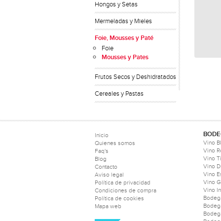
Hongos y Setas
Mermeladas y Mieles
Foie, Mousses y Paté
Foie
Mousses y Pates
Frutos Secos y Deshidratados
Cereales y Pastas
BODE
Inicio
Vino B
Quienes somos
Vino 
Faq's
Vino T
Blog
Vino D
Contacto
Vino 
Aviso legal
Vino 
Política de privacidad
Vino I
Condiciones de compra
Bodeg
Política de cookies
Bodeg
Mapa web
Bodeg