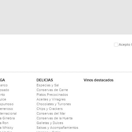
Acepto l
GA
DELICIAS
Vinos destacados
lanco
Especias y Sal
Rosado
Conservas de Carne
into
Platos Precocinados
ulce
Aceites y Vinagres
Espumoso
Chocolates y Turrones
Generoso
Chips y Crackers
nternacional
Conservas del Mar
a Ginebra
Conservas de la Huerta
a Ron
Galletas y Dulces
a Whisky
Salsas y Acompañamientos