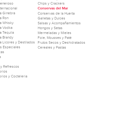
Generoso
Chips y Crackers
nternacional
Conservas del Mar
a Ginebra
Conservas de la Huerta
a Ron
Galletas y Dulces
a Whisky
Salsas y Acompañamientos
a Vodka
Hongos y Setas
 Tequila
Mermeladas y Mieles
a Brandy
Foie, Mousses y Paté
 Licores y Destilados
Frutos Secos y Deshidratados
as Especiales
Cereales y Pastas
zas
a
 y Refrescos
rios
rios y Cocteleria