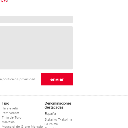
NCA
?
a política de privacidad
Tipo
Denominaciones
destacadas
Hárslevelü
Petit-Verdot.
España
Tinta de Toro
Bizkaiko Txakolina
Malvasía
La Palma
Moscatel de Grano Menudo