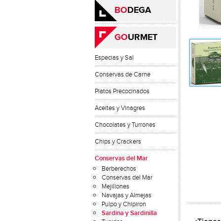
BO
DEGA
GO
URMET
Especias y Sal
Conservas de Carne
Platos Precocinados
Aceites y Vinagres
Chocolates y Turrones
Chips y Crackers
Conservas del Mar
Berberechos
Conservas del Mar
Mejillones
Navajas y Almejas
Pulpo y Chipiron
Sardina y Sardinilla