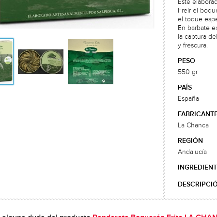
Este elaborad
Freir el boqu
el toque espec
En barbate ex
la captura de
y frescura.
PESO
550 gr
PAÍS
España
FABRICANT
La Chanca
REGIÓN
Andalucía
INGREDIENT
DESCRIPCI