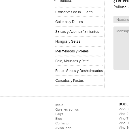
¿Tienes
Tunidos
Rellena 
Conservas de la Huerta
Galletas y Dulces
Salsas y Acompañamientos
Hongos y Setas
Mermeladas y Mieles
Foie, Mousses y Paté
Frutos Secos y Deshidratados
Cereales y Pastas
BODE
Inicio
Vino B
Quienes somos
Vino 
Faq's
Vino T
Blog
Vino D
Contacto
Vino 
Aviso legal