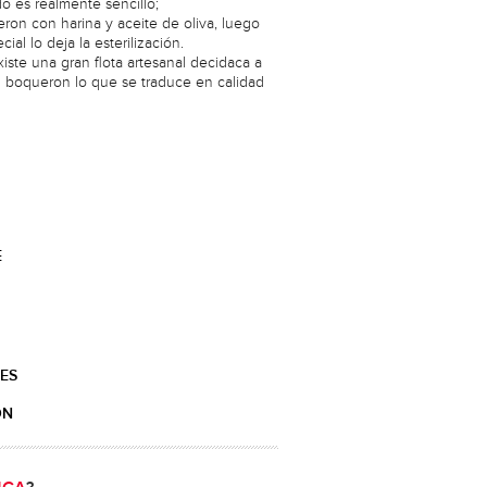
o es realmente sencillo;
eron con harina y aceite de oliva, luego
ial lo deja la esterilización.
iste una gran flota artesanal decidaca a
l boqueron lo que se traduce en calidad
E
ES
ÓN