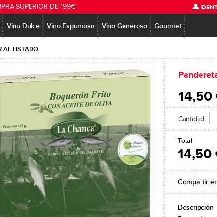
MPRA SUPERIOR DE 199€
IDENT
Vino Dulce
Vino Espumoso
Vino Generoso
Gourmet
 AL LISTADO
Panderet
14,50
Cantidad
Total
14,50
Compartir e
Descripción