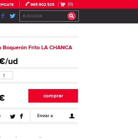
(0)
965 802 925
IFÍCATE
a Boquerón Frito LA CHANCA
 €/ud
 €
n
Enviar a