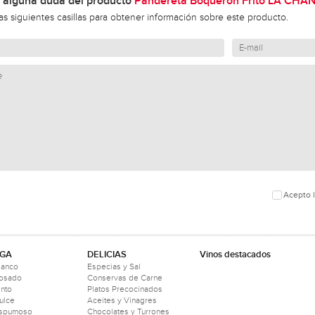
 alguna duda del producto
Pandereta Boquerón Frito LA CHA
las siguientes casillas para obtener información sobre este producto.
Acepto l
GA
DELICIAS
Vinos destacados
lanco
Especias y Sal
Rosado
Conservas de Carne
into
Platos Precocinados
ulce
Aceites y Vinagres
Espumoso
Chocolates y Turrones