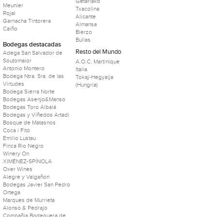
Getariako
Meunier
Txacolina
Rojal
Alicante
Garnacha Tintorera
Almansa
Caiño
Bierzo
Bullas
Bodegas destacadas
Resto del Mundo
Adega San Salvador de
Soutomaior
A.O.C. Martinique
Antonio Montero
Italia
Bodega Ntra. Sra. de las
Tokaj-Hegyalja
Virtudes
(Hungría)
Bodega Sierra Norte
Bodegas Asenjo&Manso
Bodegas Toro Albalá
Bodegas y Viñedos Artadi
Bosque de Matasnos
Coca i Fitó
Emilio Lustau
Finca Rio Negro
Winery On
XIMÉNEZ-SPÍNOLA
Oxer Wines
Alegre y Valgañon
Bodegas Javier San Pedro
Ortega
Marques de Murrieta
Alonso & Pedrajo
Compañia Bodeguera de