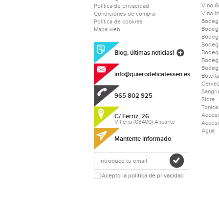
Vino 
Política de privacidad
Vino I
Condiciones de compra
Bodeg
Política de cookies
Bodeg
Mapa web
Bodeg
Bodeg
Blog, últimas noticias!
Bodega
Bodeg
Bodega
info@quierodelicatessen.es
Botell
Cerve
Sangri
965 802 925
Sidra
Tonica
Acceso
C/ Ferriz, 26
Villena (03400) Alicante
Acceso
Agua
Mantente informado
Acepto la política de privacidad