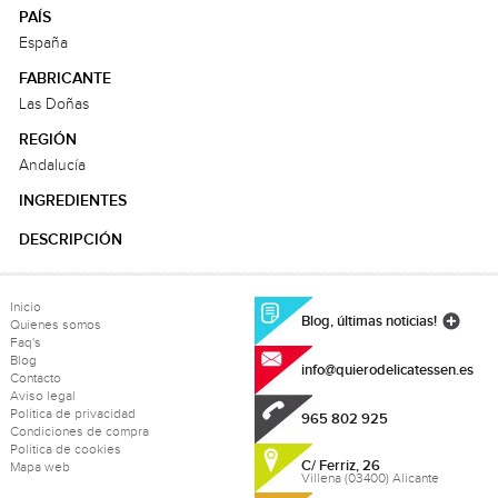
PAÍS
España
FABRICANTE
Las Doñas
REGIÓN
Andalucía
INGREDIENTES
DESCRIPCIÓN
Inicio
Blog, últimas noticias!
Quienes somos
Faq's
Blog
info@quierodelicatessen.es
Contacto
Aviso legal
Política de privacidad
965 802 925
Condiciones de compra
Política de cookies
C/ Ferriz, 26
Mapa web
Villena (03400) Alicante