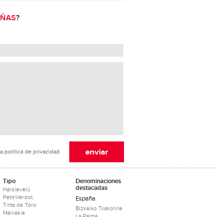
OÑAS
?
a política de privacidad
Tipo
Denominaciones
destacadas
Hárslevelü
Petit-Verdot.
España
Tinta de Toro
Bizkaiko Txakolina
Malvasía
La Palma