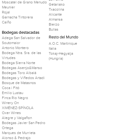
Moscatel de Grano Menudo
Getariako
Meunier
Txacolina
Rojal
Alicante
Garnacha Tintorera
Almansa
Caiño
Bierzo
Bullas
Bodegas destacadas
Resto del Mundo
Adega San Salvador de
Soutomaior
A.O.C. Martinique
Antonio Montero
Italia
Bodega Ntra. Sra. de las
Tokaj-Hegyalja
Virtudes
(Hungría)
Bodega Sierra Norte
Bodegas Asenjo&Manso
Bodegas Toro Albalá
Bodegas y Viñedos Artadi
Bosque de Matasnos
Coca i Fitó
Emilio Lustau
Finca Rio Negro
Winery On
XIMÉNEZ-SPÍNOLA
Oxer Wines
Alegre y Valgañon
Bodegas Javier San Pedro
Ortega
Marques de Murrieta
Alonso & Pedrajo