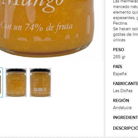
Las mermelad
mercado natu
elemento quí
espesantes, g
Pectina.
Se hacen sol
gotitas de li
únicas.
PESO
285 gr
PAÍS
España
FABRICANT
Las Doñas
REGIÓN
Andalucía
INGREDIENT
DESCRIPCI