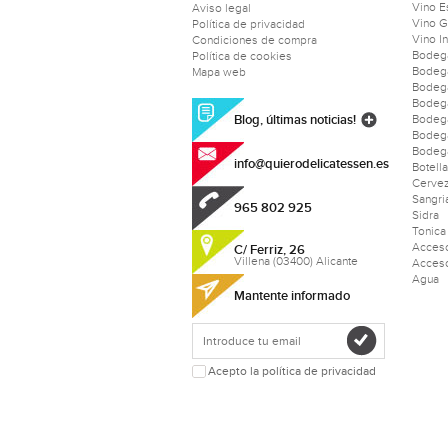
Vino 
Aviso legal
Vino 
Política de privacidad
Vino I
Condiciones de compra
Bodeg
Política de cookies
Bodeg
Mapa web
Bodeg
Bodeg
Blog, últimas noticias!
Bodega
Bodeg
Bodega
info@quierodelicatessen.es
Botell
Cerve
Sangri
965 802 925
Sidra
Tonica
Acceso
C/ Ferriz, 26
Villena (03400) Alicante
Acceso
Agua
Mantente informado
Acepto la política de privacidad