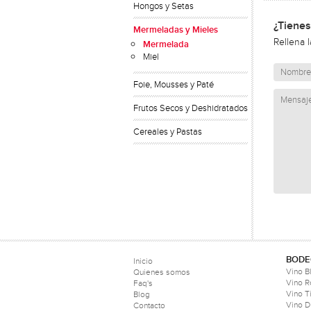
Hongos y Setas
¿Tienes
Mermeladas y Mieles
Rellena 
Mermelada
Miel
Foie, Mousses y Paté
Frutos Secos y Deshidratados
Cereales y Pastas
BODE
Inicio
Vino B
Quienes somos
Vino 
Faq's
Vino T
Blog
Vino D
Contacto