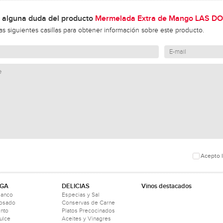
 alguna duda del producto
Mermelada Extra de Mango LAS D
las siguientes casillas para obtener información sobre este producto.
Acepto l
GA
DELICIAS
Vinos destacados
lanco
Especias y Sal
Rosado
Conservas de Carne
into
Platos Precocinados
ulce
Aceites y Vinagres