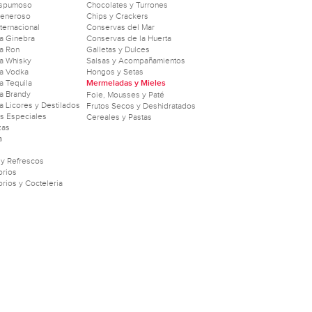
Espumoso
Chocolates y Turrones
Generoso
Chips y Crackers
nternacional
Conservas del Mar
a Ginebra
Conservas de la Huerta
a Ron
Galletas y Dulces
a Whisky
Salsas y Acompañamientos
a Vodka
Hongos y Setas
 Tequila
Mermeladas y Mieles
a Brandy
Foie, Mousses y Paté
 Licores y Destilados
Frutos Secos y Deshidratados
as Especiales
Cereales y Pastas
zas
a
 y Refrescos
rios
rios y Cocteleria