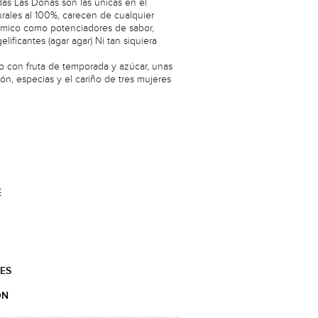
as Las Doñas son las únicas en el
rales al 100%, carecen de cualquier
mico como potenciadores de sabor,
elificantes (agar agar) Ni tan siquiera
o con fruta de temporada y azúcar, unas
món, especias y el cariño de tres mujeres
E
ES
ÓN