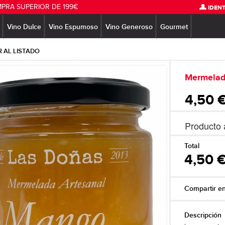
MPRA SUPERIOR DE 199€
IDENT
Vino Dulce
Vino Espumoso
Vino Generoso
Gourmet
 AL LISTADO
Mermelad
4,50 
Producto 
Total
4,50 
Compartir e
Descripción