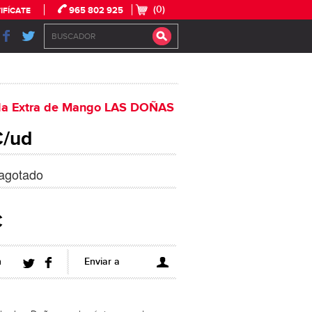
(0)
965 802 925
IFÍCATE
a Extra de Mango LAS DOÑAS
€/ud
agotado
€
n
Enviar a