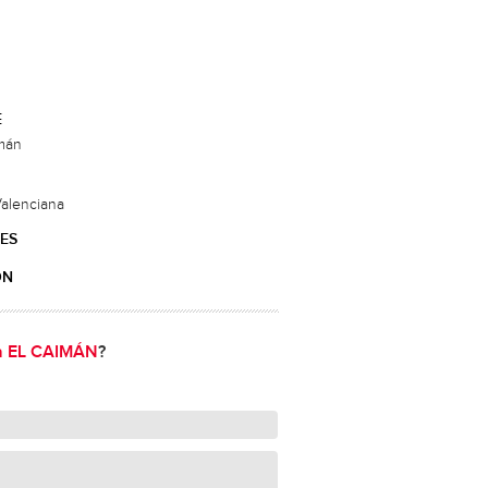
E
imán
alenciana
ES
ÓN
a EL CAIMÁN
?