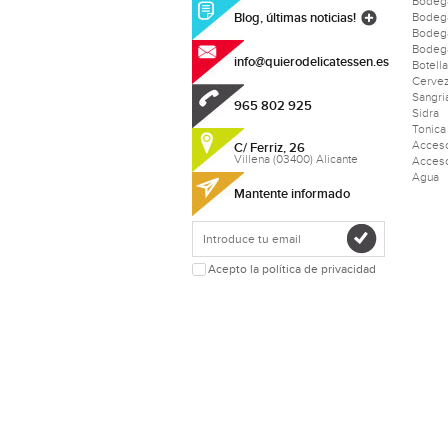
Bodeg
Blog, últimas noticias!
Bodega
Bodeg
Bodega
info@quierodelicatessen.es
Botell
Cerve
Sangri
965 802 925
Sidra
Tonica
Acceso
C/ Ferriz, 26
Villena (03400) Alicante
Acceso
Agua
Mantente informado
Acepto la política de privacidad