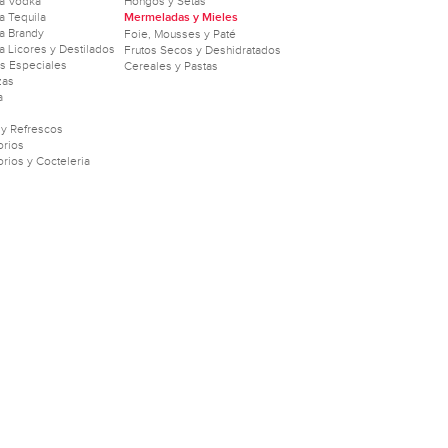
a Vodka
Hongos y Setas
 Tequila
Mermeladas y Mieles
a Brandy
Foie, Mousses y Paté
 Licores y Destilados
Frutos Secos y Deshidratados
as Especiales
Cereales y Pastas
zas
a
 y Refrescos
rios
rios y Cocteleria