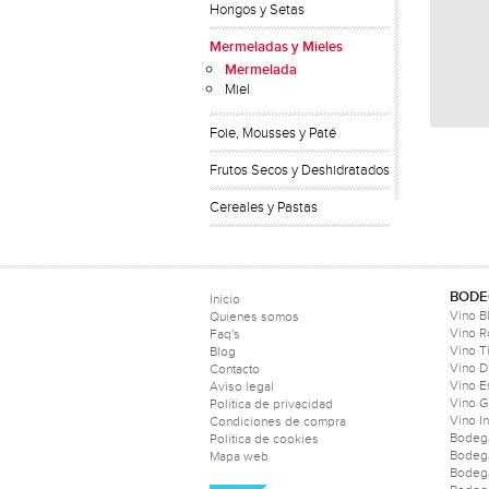
Hongos y Setas
Mermeladas y Mieles
Mermelada
Miel
Foie, Mousses y Paté
Frutos Secos y Deshidratados
Cereales y Pastas
BODE
Inicio
Vino B
Quienes somos
Vino 
Faq's
Vino T
Blog
Vino D
Contacto
Vino 
Aviso legal
Vino 
Política de privacidad
Vino I
Condiciones de compra
Bodeg
Política de cookies
Bodeg
Mapa web
Bodeg