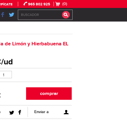
(0)
965 802 925
IFÍCATE
a de Limón y Hierbabuena EL
€/ud
€
n
Enviar a