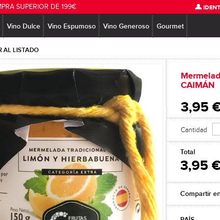
MPRA SUPERIOR DE 199€
IDENT
Vino Dulce
Vino Espumoso
Vino Generoso
Gourmet
 AL LISTADO
Mermelad
CAIMÁN
3,95 
Cantidad
Total
3,95 
Compartir e
PAÍS