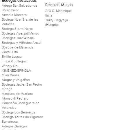
Bodegas destacadas
Resto del Mundo
Adega San Salvador de
Soutomaior
A.O.C. Martinique
Antonio Montero
Italia
Bodega Ntra. Sra. de las
Tokaj-Hegyalja
Virtudes
(Hungría)
Bodega Sierra Norte
Bodegas Asenjo&Manso
Bodegas Toro Albalá
Bodegas y Viñedos Artadi
Bosque de Matasnos
Coca i Fitó
Emilio Lustau
Finca Rio Negro
Winery On
XIMÉNEZ-SPÍNOLA
Oxer Wines
Alegre y Valgañon
Bodegas Javier San Pedro
Ortega
Marques de Murrieta
Alonso & Pedrajo
Compañia Bodeguera de
Valenciso
Bodega Los Bermejos
Bodega Terras do Cigarron
Sumarroca
Adegas Galegas