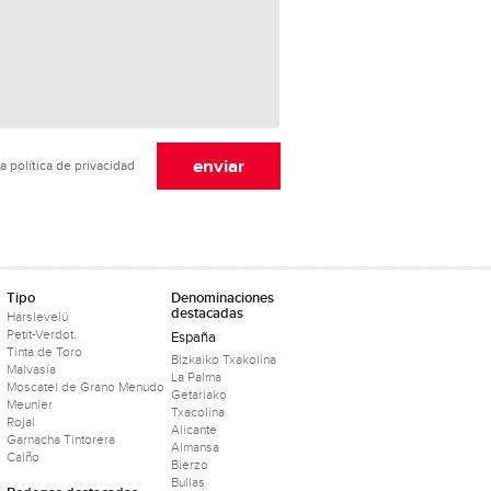
a política de privacidad
Tipo
Denominaciones
destacadas
Hárslevelü
Petit-Verdot.
España
Tinta de Toro
Bizkaiko Txakolina
Malvasía
La Palma
Moscatel de Grano Menudo
Getariako
Meunier
Txacolina
Rojal
Alicante
Garnacha Tintorera
Almansa
Caiño
Bierzo
Bullas