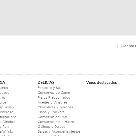
Acepto l
GA
DELICIAS
Vinos destacados
lanco
Especias y Sal
Rosado
Conservas de Carne
into
Platos Precocinados
ulce
Aceites y Vinagres
Espumoso
Chocolates y Turrones
Generoso
Chips y Crackers
nternacional
Conservas del Mar
a Ginebra
Conservas de la Huerta
a Ron
Galletas y Dulces
a Whisky
Salsas y Acompañamientos