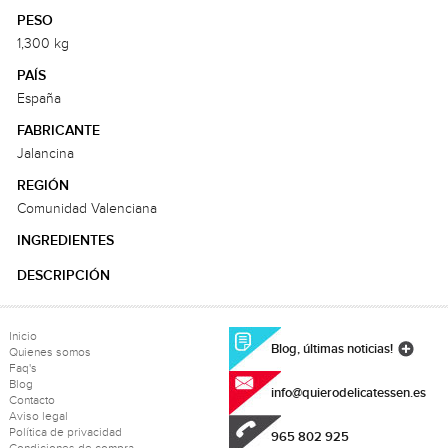
PESO
1,300 kg
PAÍS
España
FABRICANTE
Jalancina
REGIÓN
Comunidad Valenciana
INGREDIENTES
DESCRIPCIÓN
Inicio
Blog, últimas noticias!
Quienes somos
Faq's
Blog
info@quierodelicatessen.es
Contacto
Aviso legal
Política de privacidad
965 802 925
Condiciones de compra