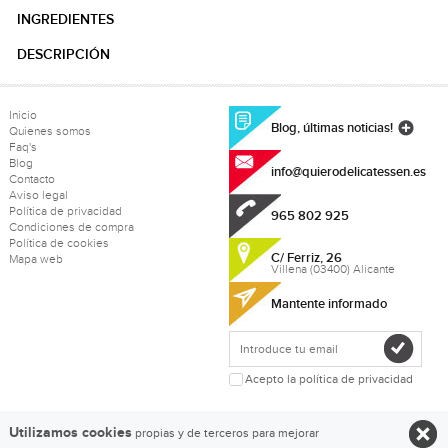
INGREDIENTES
DESCRIPCIÓN
Inicio
Blog, últimas noticias!
Quienes somos
Faq's
Blog
info@quierodelicatessen.es
Contacto
Aviso legal
Política de privacidad
965 802 925
Condiciones de compra
Política de cookies
C/ Ferriz, 26
Mapa web
Villena (03400) Alicante
Mantente informado
Acepto la política de privacidad
Utilizamos cookies
propias y de terceros para mejorar