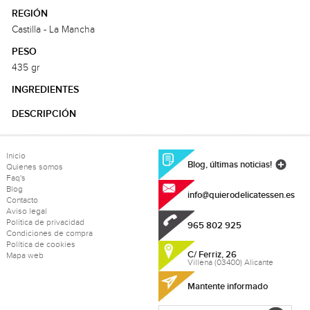
REGIÓN
Castilla - La Mancha
PESO
435 gr
INGREDIENTES
DESCRIPCIÓN
Inicio
Blog, últimas noticias!
Quienes somos
Faq's
Blog
info@quierodelicatessen.es
Contacto
Aviso legal
Política de privacidad
965 802 925
Condiciones de compra
Política de cookies
C/ Ferriz, 26
Mapa web
Villena (03400) Alicante
Mantente informado