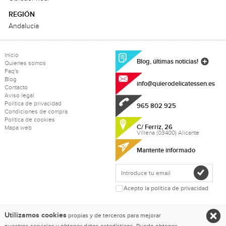
REGIÓN
Andalucía
Inicio
Blog, últimas noticias!
Quienes somos
Faq's
Blog
info@quierodelicatessen.es
Contacto
Aviso legal
Política de privacidad
965 802 925
Condiciones de compra
Política de cookies
C/ Ferriz, 26
Mapa web
Villena (03400) Alicante
Mantente informado
Acepto la política de privacidad
Utilizamos cookies
propias y de terceros para mejorar