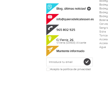
Bodeg
Bodeg
Blog, últimas noticias!
Bodega
Bodeg
Bodega
info@quierodelicatessen.es
Botell
Cerve
Sangri
965 802 925
Sidra
Tonica
Acceso
C/ Ferriz, 26
Villena (03400) Alicante
Acceso
Agua
Mantente informado
Acepto la política de privacidad