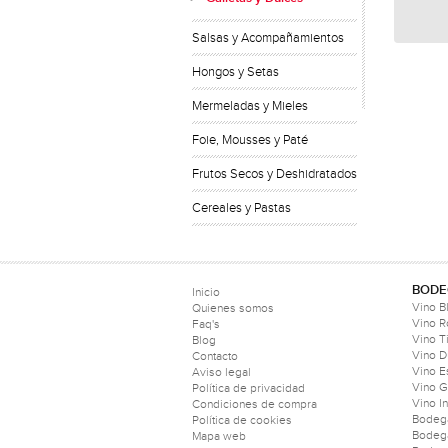
Salsas y Acompañamientos
Hongos y Setas
Mermeladas y Mieles
Foie, Mousses y Paté
Frutos Secos y Deshidratados
Cereales y Pastas
BODE
Inicio
Vino B
Quienes somos
Vino 
Faq's
Vino T
Blog
Vino D
Contacto
Vino 
Aviso legal
Vino 
Política de privacidad
Vino I
Condiciones de compra
Bodeg
Política de cookies
Bodeg
Mapa web