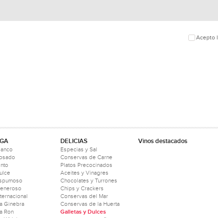
Acepto l
GA
DELICIAS
Vinos destacados
lanco
Especias y Sal
Rosado
Conservas de Carne
into
Platos Precocinados
ulce
Aceites y Vinagres
Espumoso
Chocolates y Turrones
Generoso
Chips y Crackers
nternacional
Conservas del Mar
a Ginebra
Conservas de la Huerta
a Ron
Galletas y Dulces