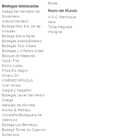
Bullas
Bodegas destacadas
Resto del Mundo
Adega San Salvador de
Soutomaior
A.O.C. Martinique
Antonio Montero
Italia
Bodega Ntra. Sra. de las
Tokaj-Hegyalja
Virtudes
(Hungría)
Bodega Sierra Norte
Bodegas Asenjo&Manso
Bodegas Toro Albalá
Bodegas y Viñedos Artadi
Bosque de Matasnos
Coca i Fitó
Emilio Lustau
Finca Rio Negro
Winery On
XIMÉNEZ-SPÍNOLA
Oxer Wines
Alegre y Valgañon
Bodegas Javier San Pedro
Ortega
Marques de Murrieta
Alonso & Pedrajo
Compañia Bodeguera de
Valenciso
Bodega Los Bermejos
Bodega Terras do Cigarron
Sumarroca