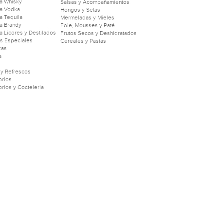
a Whisky
Salsas y Acompañamientos
a Vodka
Hongos y Setas
 Tequila
Mermeladas y Mieles
a Brandy
Foie, Mousses y Paté
 Licores y Destilados
Frutos Secos y Deshidratados
as Especiales
Cereales y Pastas
zas
a
 y Refrescos
rios
rios y Cocteleria