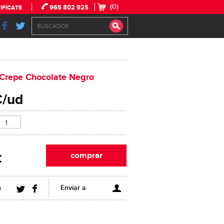
(0)
965 802 925
IFÍCATE
 Crepe Chocolate Negro
€/ud
€
n
Enviar a