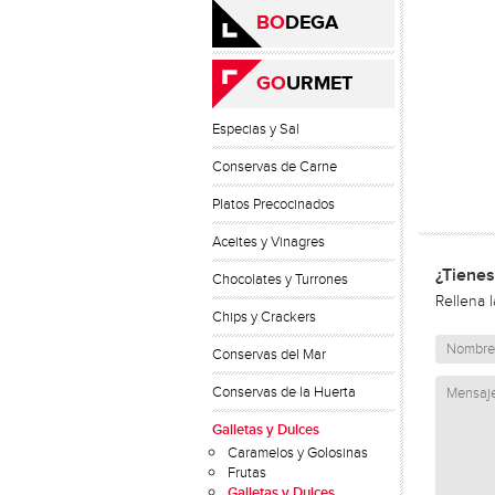
BO
DEGA
GO
URMET
Especias y Sal
Conservas de Carne
Platos Precocinados
Aceites y Vinagres
¿Tienes
Chocolates y Turrones
Rellena 
Chips y Crackers
Conservas del Mar
Conservas de la Huerta
Galletas y Dulces
Caramelos y Golosinas
Frutas
Galletas y Dulces