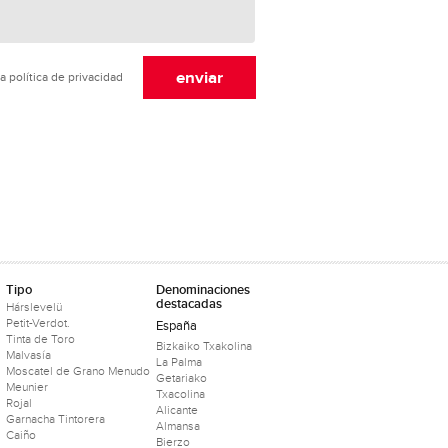
a política de privacidad
Tipo
Denominaciones
destacadas
Hárslevelü
Petit-Verdot.
España
Tinta de Toro
Bizkaiko Txakolina
Malvasía
La Palma
Moscatel de Grano Menudo
Getariako
Meunier
Txacolina
Rojal
Alicante
Garnacha Tintorera
Almansa
Caiño
Bierzo