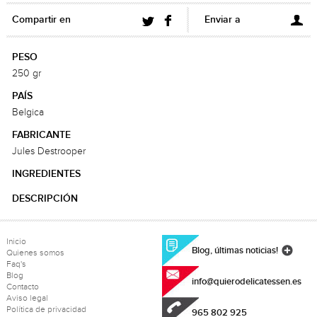
Compartir en
Enviar a
PESO
250 gr
PAÍS
Belgica
FABRICANTE
Jules Destrooper
INGREDIENTES
DESCRIPCIÓN
Inicio
Blog, últimas noticias!
Quienes somos
Faq's
Blog
info@quierodelicatessen.es
Contacto
Aviso legal
Política de privacidad
965 802 925