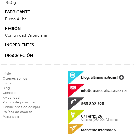
750 gr
FABRICANTE
Punta Aljibe
REGIÓN
Comunidad Valenciana
INGREDIENTES
DESCRIPCIÓN
Inicio
Blog, últimas noticias!
Quienes somos
Faq's
Blog
info@quierodelicatessen.es
Contacto
Aviso legal
Política de privacidad
965 802 925
Condiciones de compra
Política de cookies
C/ Ferriz, 26
Mapa web
Villena (03400) Alicante
Mantente informado