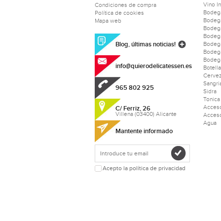
Vino I
Condiciones de compra
Bodeg
Política de cookies
Bodeg
Mapa web
Bodeg
Bodeg
Blog, últimas noticias!
Bodega
Bodeg
Bodega
info@quierodelicatessen.es
Botell
Cerve
Sangri
965 802 925
Sidra
Tonica
Acceso
C/ Ferriz, 26
Villena (03400) Alicante
Acceso
Agua
Mantente informado
Acepto la política de privacidad