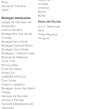
Txacolina
Rojal
Alicante
Garnacha Tintorera
Almansa
Caiño
Bierzo
Bullas
Bodegas destacadas
Resto del Mundo
Adega San Salvador de
Soutomaior
A.O.C. Martinique
Antonio Montero
Italia
Bodega Ntra. Sra. de las
Tokaj-Hegyalja
Virtudes
(Hungría)
Bodega Sierra Norte
Bodegas Asenjo&Manso
Bodegas Toro Albalá
Bodegas y Viñedos Artadi
Bosque de Matasnos
Coca i Fitó
Emilio Lustau
Finca Rio Negro
Winery On
XIMÉNEZ-SPÍNOLA
Oxer Wines
Alegre y Valgañon
Bodegas Javier San Pedro
Ortega
Marques de Murrieta
Alonso & Pedrajo
Compañia Bodeguera de
Valenciso