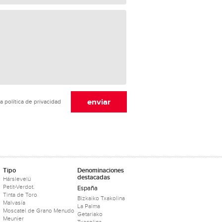
a política de privacidad
Tipo
Denominaciones
destacadas
Hárslevelü
Petit-Verdot.
España
Tinta de Toro
Bizkaiko Txakolina
Malvasía
La Palma
Moscatel de Grano Menudo
Getariako
Meunier