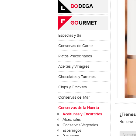
BO
DEGA
GO
URMET
Especias y Sal
Conservas de Carne
Platos Precocinados
Aceites y Vinagres
Chocolates y Turrones
Chips y Crackers
Conservas del Mar
Conservas de la Huerta
Aceitunas y Encurtidos
¿Tienes
Alcachofas
Rellena 
Conservas Vegetales
Esparragos