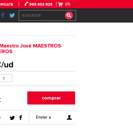
(0)
965 802 925
IFÍCATE
 Maestro José MAESTROS
EROS
€/ud
€
n
Enviar a