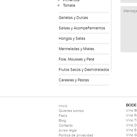
Pimientos
Tomate
Galletas y Dulces
Salsas y Acompañamientos
Hongos y Setas
Mermeladas y Mieles
Foie, Mousses y Paté
Frutos Secos y Deshidratados
Cereales y Pastas
BODE
Inicio
Vino B
Quienes somos
Vino 
Faq's
Vino T
Blog
Vino D
Contacto
Vino 
Aviso legal
Vino 
Política de privacidad