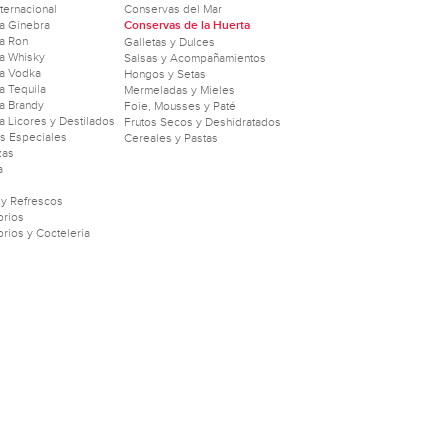
nternacional
Conservas del Mar
a Ginebra
Conservas de la Huerta
a Ron
Galletas y Dulces
a Whisky
Salsas y Acompañamientos
a Vodka
Hongos y Setas
 Tequila
Mermeladas y Mieles
a Brandy
Foie, Mousses y Paté
 Licores y Destilados
Frutos Secos y Deshidratados
as Especiales
Cereales y Pastas
zas
a
 y Refrescos
rios
rios y Cocteleria