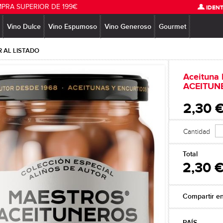
MPRA SUPERIOR DE 199€
IDENT
Vino Dulce
Vino Espumoso
Vino Generoso
Gourmet
 AL LISTADO
Aceituna
ACEITUN
2,30 
Cantidad
Total
2,30 
Compartir e
PAÍS