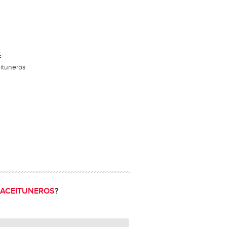
E
ituneros
S ACEITUNEROS
?