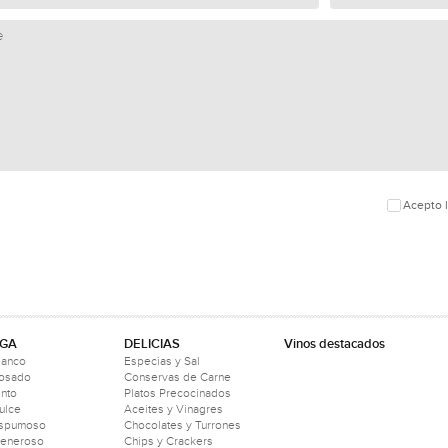
Acepto l
GA
DELICIAS
Vinos destacados
lanco
Especias y Sal
Rosado
Conservas de Carne
into
Platos Precocinados
ulce
Aceites y Vinagres
Espumoso
Chocolates y Turrones
Generoso
Chips y Crackers