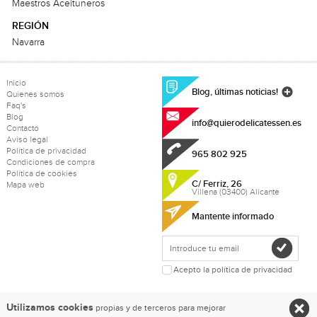
Maestros Aceituneros
REGIÓN
Navarra
Inicio
Blog, últimas noticias!
Quienes somos
Faq's
Blog
info@quierodelicatessen.es
Contacto
Aviso legal
Política de privacidad
965 802 925
Condiciones de compra
Política de cookies
C/ Ferriz, 26
Mapa web
Villena (03400) Alicante
Mantente informado
Acepto la política de privacidad
Utilizamos cookies
propias y de terceros para mejorar