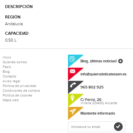
DESCRIPCIÓN
REGIÓN
Andalucía
CAPACIDAD
0,50 L
Inicio
Blog, últimas noticias!
Quienes somos
Faq's
Blog
info@quierodelicatessen.es
Contacto
Aviso legal
Política de privacidad
965 802 925
Condiciones de compra
Política de cookies
C/ Ferriz, 26
Mapa web
Villena (03400) Alicante
Mantente informado