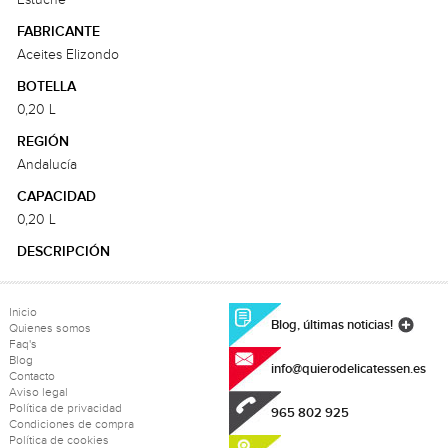
Estuche
FABRICANTE
Aceites Elizondo
BOTELLA
0,20 L
REGIÓN
Andalucía
CAPACIDAD
0,20 L
DESCRIPCIÓN
Inicio
Blog, últimas noticias!
Quienes somos
Faq's
Blog
info@quierodelicatessen.es
Contacto
Aviso legal
Política de privacidad
965 802 925
Condiciones de compra
Política de cookies