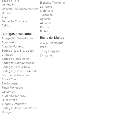
Tinta de Toro
Bizkaiko Txakolina
Malvasía
La Palma
Moscatel de Grano Menudo
Getariako
Meunier
Txacolina
Rojal
Alicante
Garnacha Tintorera
Almansa
Caiño
Bierzo
Bullas
Bodegas destacadas
Resto del Mundo
Adega San Salvador de
Soutomaior
A.O.C. Martinique
Antonio Montero
Italia
Bodega Ntra. Sra. de las
Tokaj-Hegyalja
Virtudes
(Hungría)
Bodega Sierra Norte
Bodegas Asenjo&Manso
Bodegas Toro Albalá
Bodegas y Viñedos Artadi
Bosque de Matasnos
Coca i Fitó
Emilio Lustau
Finca Rio Negro
Winery On
XIMÉNEZ-SPÍNOLA
Oxer Wines
Alegre y Valgañon
Bodegas Javier San Pedro
Ortega