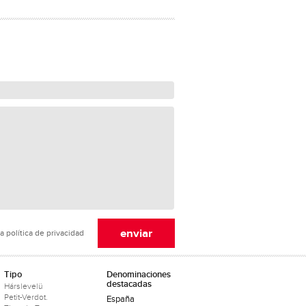
a política de privacidad
Tipo
Denominaciones
destacadas
Hárslevelü
Petit-Verdot.
España