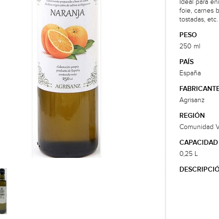
Ideal para en
foie, carnes 
tostadas, etc.
PESO
250 ml
PAÍS
España
FABRICANT
Agrisanz
REGIÓN
Comunidad V
CAPACIDAD
0,25 L
DESCRIPCI