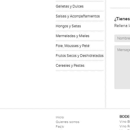
Galletas y Dulces
Salsas y Acompañamientos
¿Tienes
Rellena 
Hongos y Setas
Mermeladas y Mieles
Foie, Mousses y Paté
Frutos Secos y Deshidratados
Cereales y Pastas
BODE
Inicio
Vino B
Quienes somos
Vino 
Faq's