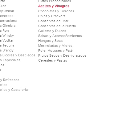
into
Platos Precocinados
ulce
Aceites y Vinagres
Espumoso
Chocolates y Turrones
Generoso
Chips y Crackers
nternacional
Conservas del Mar
a Ginebra
Conservas de la Huerta
a Ron
Galletas y Dulces
a Whisky
Salsas y Acompañamientos
a Vodka
Hongos y Setas
 Tequila
Mermeladas y Mieles
a Brandy
Foie, Mousses y Paté
 Licores y Destilados
Frutos Secos y Deshidratados
as Especiales
Cereales y Pastas
zas
a
 y Refrescos
rios
rios y Cocteleria