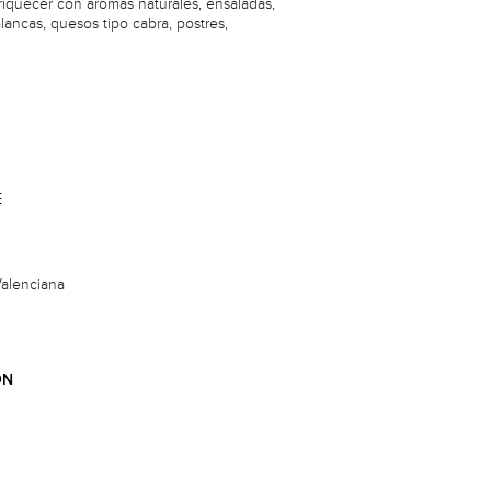
riquecer con aromas naturales, ensaladas,
blancas, quesos tipo cabra, postres,
E
alenciana
ÓN