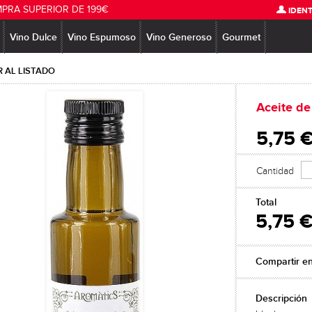
MPRA SUPERIOR DE 199€
IDENT
Vino Dulce
Vino Espumoso
Vino Generoso
Gourmet
 AL LISTADO
Aceite d
5,75 
Cantidad
Total
5,75 
Compartir e
Descripción