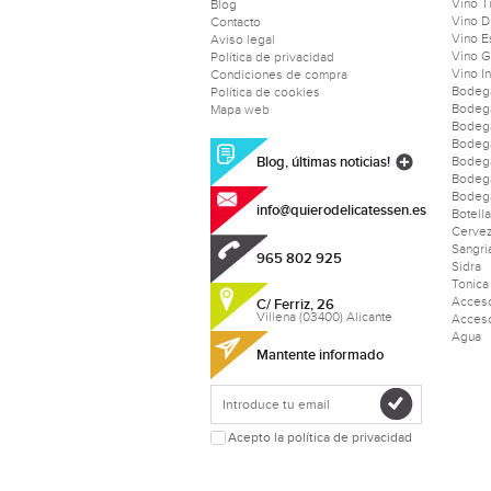
Vino T
Blog
Vino D
Contacto
Vino 
Aviso legal
Vino 
Política de privacidad
Vino I
Condiciones de compra
Bodeg
Política de cookies
Bodeg
Mapa web
Bodeg
Bodeg
Blog, últimas noticias!
Bodega
Bodeg
Bodega
info@quierodelicatessen.es
Botell
Cerve
Sangri
965 802 925
Sidra
Tonica
Acceso
C/ Ferriz, 26
Villena (03400) Alicante
Acceso
Agua
Mantente informado
Acepto la política de privacidad