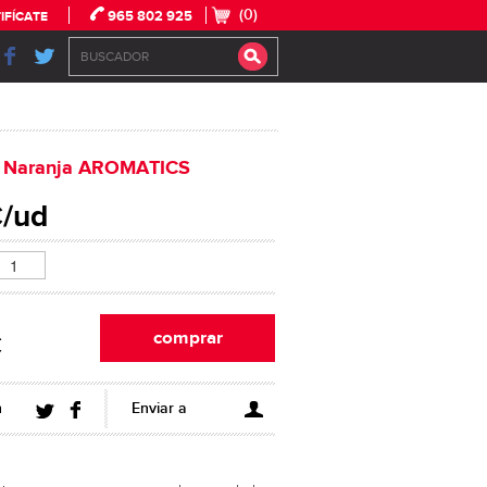
(0)
965 802 925
IFÍCATE
e Naranja AROMATICS
€/ud
€
n
Enviar a