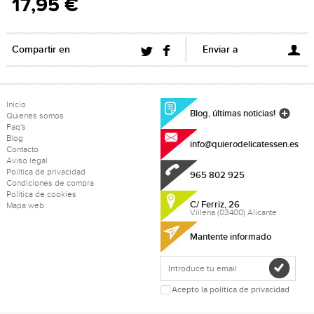
17,95 €
Compartir en
Enviar a
Inicio
Blog, últimas noticias!
Quienes somos
Faq's
Blog
info@quierodelicatessen.es
Contacto
Aviso legal
Política de privacidad
965 802 925
Condiciones de compra
Política de cookies
C/ Ferriz, 26
Mapa web
Villena (03400) Alicante
Mantente informado
Acepto la política de privacidad