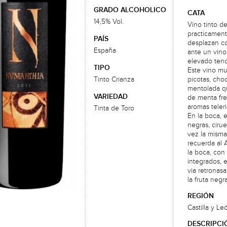
GRADO ALCOHOLICO
CATA
14,5% Vol.
Vino tinto d
practicament
PAÍS
desplazan co
España
ante un vino
elevado teno
TIPO
Este vino mu
Tinto Crianza
picotas, cho
mentolada qu
VARIEDAD
de menta fres
aromas teleri
Tinta de Toro
En la boca, 
negras, cirue
vez la misma
recuerda al A
la boca, con
integrados, 
via retronas
la fruta negr
REGIÓN
Castilla y Le
DESCRIPCI