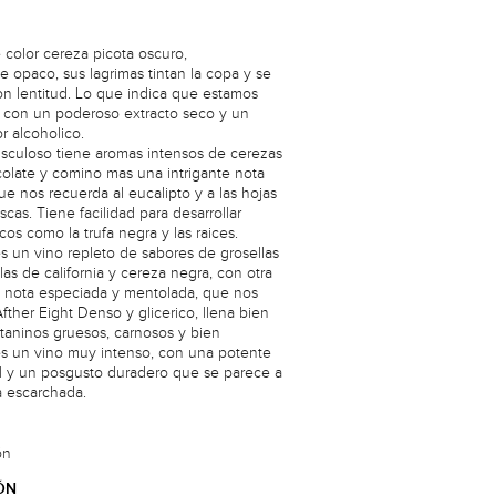
e color cereza picota oscuro,
e opaco, sus lagrimas tintan la copa y se
n lentitud. Lo que indica que estamos
 con un poderoso extracto seco y un
r alcoholico.
sculoso tiene aromas intensos de cerezas
colate y comino mas una intrigante nota
e nos recuerda al eucalipto y a las hojas
cas. Tiene facilidad para desarrollar
cos como la trufa negra y las raices.
es un vino repleto de sabores de grosellas
las de california y cereza negra, con otra
 nota especiada y mentolada, que nos
fther Eight Denso y glicerico, llena bien
 taninos gruesos, carnosos y bien
es un vino muy intenso, con una potente
al y un posgusto duradero que se parece a
a escarchada.
ón
ÓN