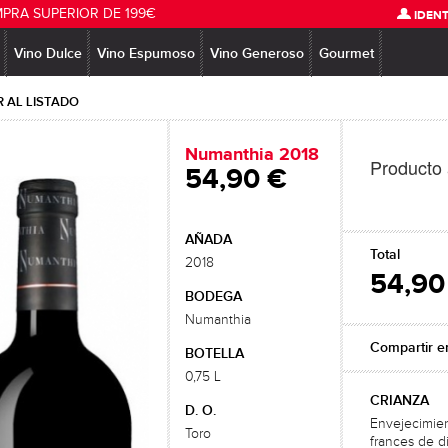
MPRA SUPERIOR DE 199€
IDENT
Vino Dulce
Vino Espumoso
Vino Generoso
Gourmet
 AL LISTADO
Numanthia 2018
Producto
54,90 €
AÑADA
Total
2018
54,90
BODEGA
Numanthia
Compartir e
BOTELLA
0,75 L
CRIANZA
D. O.
Envejecimien
Toro
frances de d