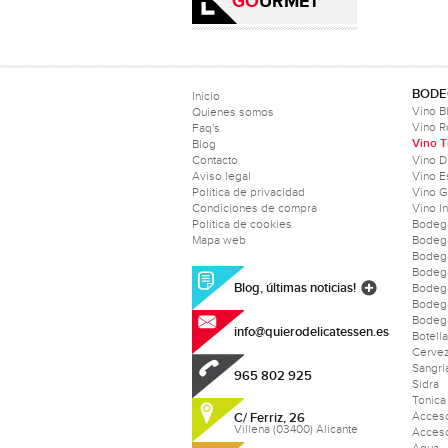
GO
URMET
BODE
Inicio
Vino B
Quienes somos
Vino 
Faq's
Vino T
Blog
Contacto
Vino D
Aviso legal
Vino 
Política de privacidad
Vino 
Condiciones de compra
Vino I
Política de cookies
Bodeg
Mapa web
Bodeg
Bodeg
Bodeg
Blog, últimas noticias!
Bodega
Bodeg
Bodega
info@quierodelicatessen.es
Botell
Cerve
Sangri
965 802 925
Sidra
Tonica
Acceso
C/ Ferriz, 26
Villena (03400) Alicante
Acceso