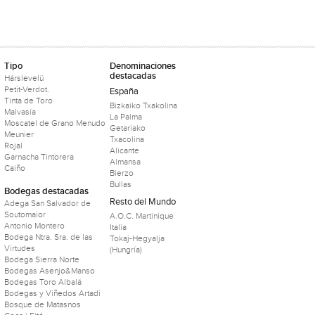
Tipo
Denominaciones
destacadas
Hárslevelü
Petit-Verdot.
España
Tinta de Toro
Bizkaiko Txakolina
Malvasía
La Palma
Moscatel de Grano Menudo
Getariako
Meunier
Txacolina
Rojal
Alicante
Garnacha Tintorera
Almansa
Caiño
Bierzo
Bullas
Bodegas destacadas
Resto del Mundo
Adega San Salvador de
Soutomaior
A.O.C. Martinique
Antonio Montero
Italia
Bodega Ntra. Sra. de las
Tokaj-Hegyalja
Virtudes
(Hungría)
Bodega Sierra Norte
Bodegas Asenjo&Manso
Bodegas Toro Albalá
Bodegas y Viñedos Artadi
Bosque de Matasnos