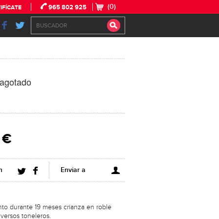
(0)
965 802 925
IFÍCATE
 agotado
 €
n
Enviar a
to durante 19 meses crianza en roble
iversos toneleros.