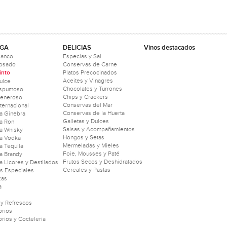
GA
DELICIAS
Vinos destacados
lanco
Especias y Sal
Rosado
Conservas de Carne
into
Platos Precocinados
Aceites y Vinagres
ulce
Chocolates y Turrones
Espumoso
Chips y Crackers
Generoso
Conservas del Mar
nternacional
Conservas de la Huerta
a Ginebra
Galletas y Dulces
a Ron
Salsas y Acompañamientos
a Whisky
Hongos y Setas
a Vodka
Mermeladas y Mieles
 Tequila
Foie, Mousses y Paté
a Brandy
Frutos Secos y Deshidratados
 Licores y Destilados
Cereales y Pastas
as Especiales
zas
a
 y Refrescos
rios
rios y Cocteleria