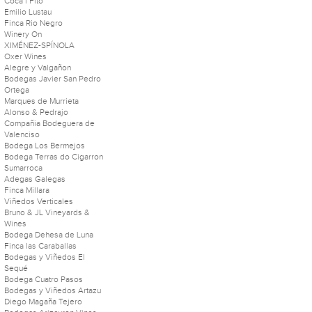
Coca i Fitó
Emilio Lustau
Finca Rio Negro
Winery On
XIMÉNEZ-SPÍNOLA
Oxer Wines
Alegre y Valgañon
Bodegas Javier San Pedro
Ortega
Marques de Murrieta
Alonso & Pedrajo
Compañia Bodeguera de
Valenciso
Bodega Los Bermejos
Bodega Terras do Cigarron
Sumarroca
Adegas Galegas
Finca Millara
Viñedos Verticales
Bruno & JL Vineyards &
Wines
Bodega Dehesa de Luna
Finca las Caraballas
Bodegas y Viñedos El
Sequé
Bodega Cuatro Pasos
Bodegas y Viñedos Artazu
Diego Magaña Tejero