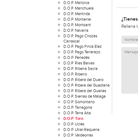
D.O.P. Mallorca
D.O.P. Manchuela
D.O.P. Mentrida
¿Tienes
D.O.P. Monterrei
D.O.P. Montsant
Rellena 
D.O.P. Navarra
D.O.P. Pago Chozas
Carrascal
D.O.P. Pago Finca Elez
D.O.P. Pago Terrerazo
D.O.P. Penedés
D.O.P. Rías Baixas
D.O.P. Ribeira Sacra
D.O.P. Ribeiro
D.O.P. Ribera del Duero
D.O.P. Ribera del Guadiana
D.O.P. Ribera del Queiles
D.O.P. Sierras de Málaga
D.O.P. Somontano
D.O.P. Tarragona
D.O.P. Terra Alta
D.O.P. Toro
D.O.P. Uclés
D.O.P. Utiel-Requena
D.O.P. Valdeorras