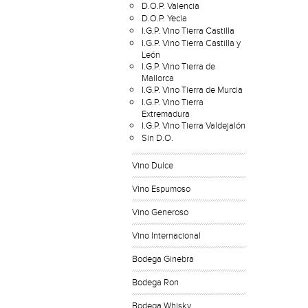
D.O.P. Valencia
D.O.P. Yecla
I.G.P. Vino Tierra Castilla
I.G.P. Vino Tierra Castilla y
León
I.G.P. Vino Tierra de
Mallorca
I.G.P. Vino Tierra de Murcia
I.G.P. Vino Tierra
Extremadura
I.G.P. Vino Tierra Valdejalón
Sin D.O.
Vino Dulce
Vino Espumoso
Vino Generoso
Vino Internacional
Bodega Ginebra
Bodega Ron
Bodega Whisky