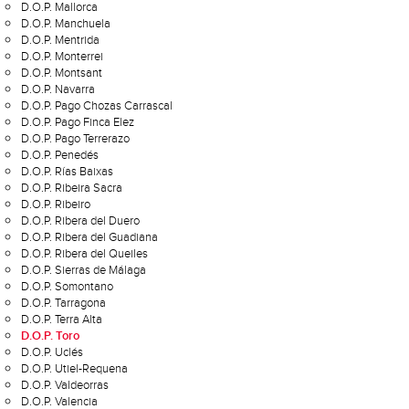
D.O.P. Mallorca
D.O.P. Manchuela
D.O.P. Mentrida
D.O.P. Monterrei
D.O.P. Montsant
D.O.P. Navarra
D.O.P. Pago Chozas Carrascal
D.O.P. Pago Finca Elez
D.O.P. Pago Terrerazo
D.O.P. Penedés
D.O.P. Rías Baixas
D.O.P. Ribeira Sacra
D.O.P. Ribeiro
D.O.P. Ribera del Duero
D.O.P. Ribera del Guadiana
D.O.P. Ribera del Queiles
D.O.P. Sierras de Málaga
D.O.P. Somontano
D.O.P. Tarragona
D.O.P. Terra Alta
D.O.P. Toro
D.O.P. Uclés
D.O.P. Utiel-Requena
D.O.P. Valdeorras
D.O.P. Valencia