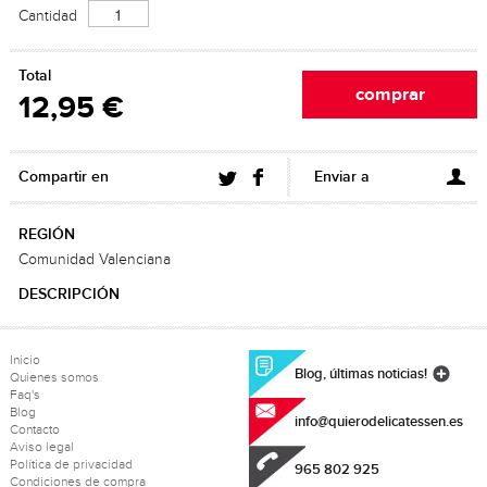
Cantidad
Total
12,95 €
Compartir en
Enviar a
REGIÓN
Comunidad Valenciana
DESCRIPCIÓN
Inicio
Blog, últimas noticias!
Quienes somos
Faq's
Blog
info@quierodelicatessen.es
Contacto
Aviso legal
Política de privacidad
965 802 925
Condiciones de compra