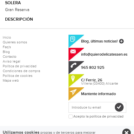
SOLERA
Gran Reserva
DESCRIPCIÓN
Inicio
Blog, últimas noticias!
Quienes somos
Faq's
Blog
info@quierodelicatessen.es
Contacto
Aviso legal
Política de privacidad
965 802 925
Condiciones de compra
Política de cookies
C/ Ferriz, 26
Mapa web
Villena (03400) Alicante
Mantente informado
Acepto la política de privacidad
Utilizamos cookies
propias y de terceros para mejorar