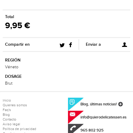
Total
9,95 €
Compartir en
Enviar a
REGIÓN
Véneto
DOSAGE
Brut
Inicio
Blog, últimas noticias!
Quienes somos
Faq's
Blog
info@quierodelicatessen.es
Contacto
Aviso legal
Política de privacidad
965 802 925