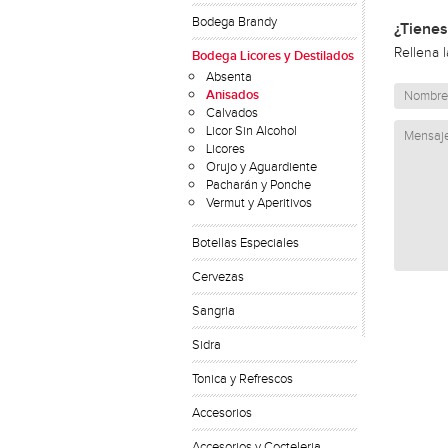
Bodega Brandy
¿Tienes
Rellena 
Bodega Licores y Destilados
Absenta
Anisados
Calvados
Licor Sin Alcohol
Licores
Orujo y Aguardiente
Pacharán y Ponche
Vermut y Aperitivos
Botellas Especiales
Cervezas
Sangria
Sidra
Tonica y Refrescos
Accesorios
Accesorios y Cocteleria