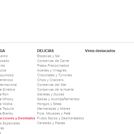
GA
DELICIAS
Vinos destacados
lanco
Especias y Sal
Rosado
Conservas de Carne
into
Platos Precocinados
ulce
Aceites y Vinagres
Espumoso
Chocolates y Turrones
Generoso
Chips y Crackers
nternacional
Conservas del Mar
a Ginebra
Conservas de la Huerta
a Ron
Galletas y Dulces
a Whisky
Salsas y Acompañamientos
a Vodka
Hongos y Setas
 Tequila
Mermeladas y Mieles
a Brandy
Foie, Mousses y Paté
 Licores y Destilados
Frutos Secos y Deshidratados
Cereales y Pastas
as Especiales
zas
a