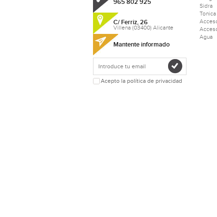
965 802 925
Sidra
Tonica
Acceso
C/ Ferriz, 26
Villena (03400) Alicante
Acceso
Agua
Mantente informado
Acepto la política de privacidad