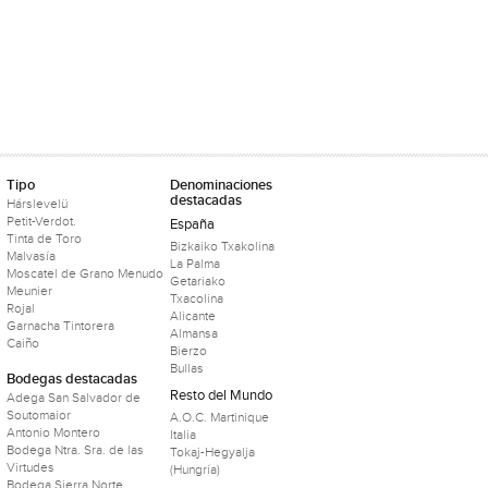
Tipo
Denominaciones
destacadas
Hárslevelü
Petit-Verdot.
España
Tinta de Toro
Bizkaiko Txakolina
Malvasía
La Palma
Moscatel de Grano Menudo
Getariako
Meunier
Txacolina
Rojal
Alicante
Garnacha Tintorera
Almansa
Caiño
Bierzo
Bullas
Bodegas destacadas
Resto del Mundo
Adega San Salvador de
Soutomaior
A.O.C. Martinique
Antonio Montero
Italia
Bodega Ntra. Sra. de las
Tokaj-Hegyalja
Virtudes
(Hungría)
Bodega Sierra Norte