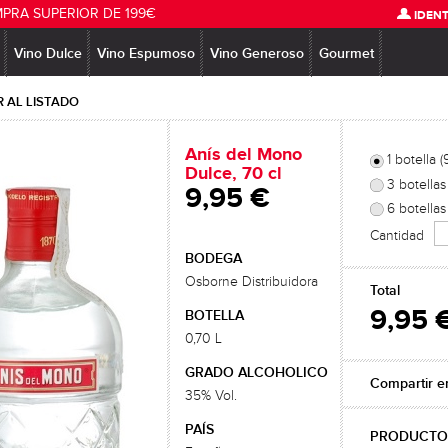
MPRA SUPERIOR DE 199€
IDENT
Vino Dulce
Vino Espumoso
Vino Generoso
Gourmet
 AL LISTADO
Anís del Mono
1 botella (
Dulce, 70 cl
3 botellas
9,95 €
6 botellas
Cantidad
BODEGA
Osborne Distribuidora
Total
9,95 
BOTELLA
0,70 L
GRADO ALCOHOLICO
Compartir e
35% Vol.
PAÍS
PRODUCTO