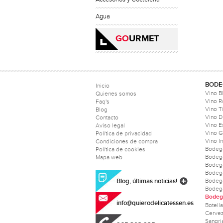
Agua
GO
URMET
BODE
Inicio
Vino B
Quienes somos
Vino 
Faq's
Vino T
Blog
Vino D
Contacto
Vino 
Aviso legal
Vino 
Política de privacidad
Vino I
Condiciones de compra
Bodeg
Política de cookies
Bodeg
Mapa web
Bodeg
Bodeg
Blog, últimas noticias!
Bodega
Bodeg
Bodega
info@quierodelicatessen.es
Botell
Cerve
Sangri