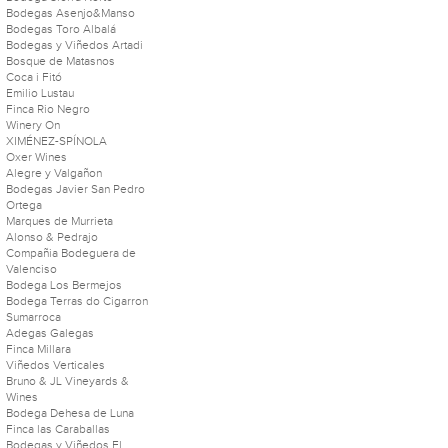
Bodegas Asenjo&Manso
Bodegas Toro Albalá
Bodegas y Viñedos Artadi
Bosque de Matasnos
Coca i Fitó
Emilio Lustau
Finca Rio Negro
Winery On
XIMÉNEZ-SPÍNOLA
Oxer Wines
Alegre y Valgañon
Bodegas Javier San Pedro
Ortega
Marques de Murrieta
Alonso & Pedrajo
Compañia Bodeguera de
Valenciso
Bodega Los Bermejos
Bodega Terras do Cigarron
Sumarroca
Adegas Galegas
Finca Millara
Viñedos Verticales
Bruno & JL Vineyards &
Wines
Bodega Dehesa de Luna
Finca las Caraballas
Bodegas y Viñedos El