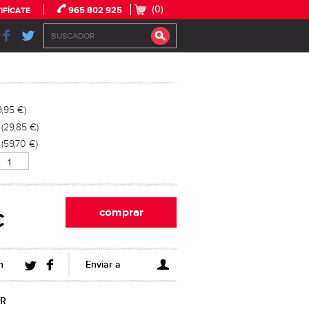
(0)
965 802 925
IFÍCATE
9,95 €)
 (29,85 €)
 (59,70 €)
€
n
Enviar a
R